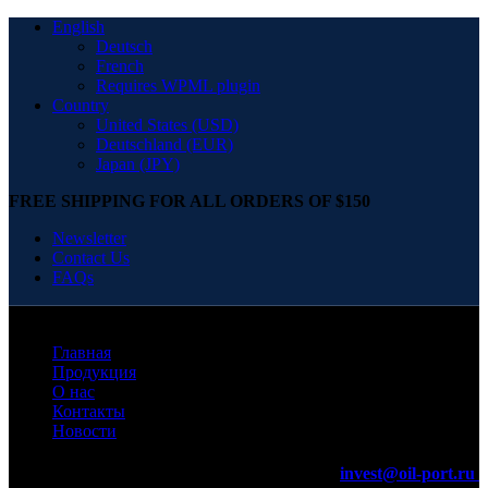
English
Deutsch
French
Requires WPML plugin
Country
United States (USD)
Deutschland (EUR)
Japan (JPY)
FREE SHIPPING FOR ALL ORDERS OF $150
Newsletter
Contact Us
FAQs
Главная
Продукция
О нас
Контакты
Новости
invest@oil-port.ru