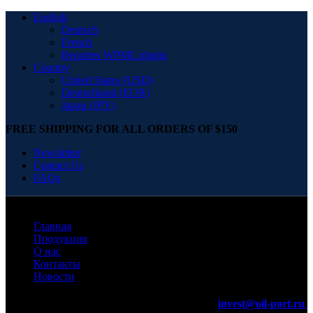
English
Deutsch
French
Requires WPML plugin
Country
United States (USD)
Deutschland (EUR)
Japan (JPY)
FREE SHIPPING FOR ALL ORDERS OF $150
Newsletter
Contact Us
FAQs
Главная
Продукция
О нас
Контакты
Новости
invest@oil-port.ru