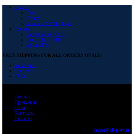
English
Deutsch
French
Requires WPML plugin
Country
United States (USD)
Deutschland (EUR)
Japan (JPY)
FREE SHIPPING FOR ALL ORDERS OF $150
Newsletter
Contact Us
FAQs
Главная
Продукция
О нас
Контакты
Новости
invest@oil-port.ru