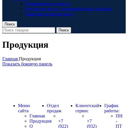
Гидравлические масла
Моторные масла для коммерческой техники
Трансмиссионные масла
Поиск
Поиск
Продукция
Главная
Продукция
Показать боковую панель
Меню
Отдел
Клиентский
График
сайта
продаж
сервис
работы:
Главная
ПН
Продукция
+7
+7
-
О
(922)
(932)
ПТ