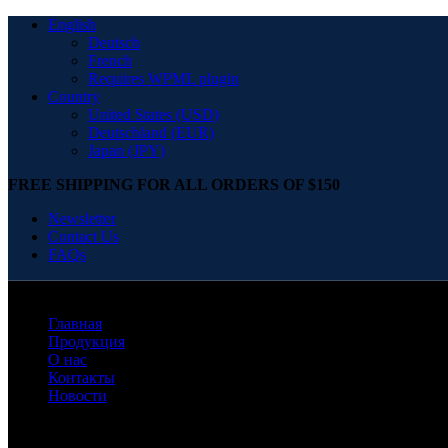
English
Deutsch
French
Requires WPML plugin
Country
United States (USD)
Deutschland (EUR)
Japan (JPY)
FREE SHIPPING FOR ALL ORDERS OF $150
Newsletter
Contact Us
FAQs
Главная
Продукция
О нас
Контакты
Новости