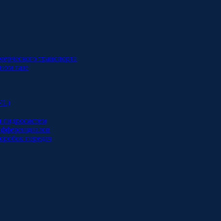
мерческого транспорта
ном газе
VL)
и гидросистем
дифференциалов
оробок передач