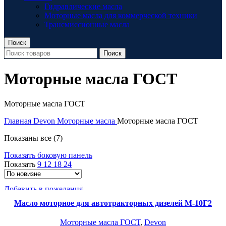
Гидравлические масла
Моторные масла для коммерческой техники
Трансмиссионные масла
Поиск
Поиск
Моторные масла ГОСТ
Моторные масла ГОСТ
Главная
Devon
Моторные масла
Моторные масла ГОСТ
Сортировка:
Показаны все (7)
самые
Показать боковую панель
недавние
Показать
9
12
18
24
Добавить в пожелания
Масло моторное для автотракторных дизелей М-10Г2
Моторные масла ГОСТ
,
Devon