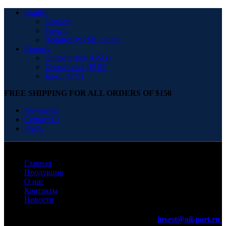
English
Deutsch
French
Requires WPML plugin
Country
United States (USD)
Deutschland (EUR)
Japan (JPY)
FREE SHIPPING FOR ALL ORDERS OF $150
Newsletter
Contact Us
FAQs
Главная
Продукция
О нас
Контакты
Новости
invest@oil-port.ru