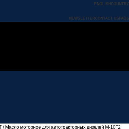
ENGLISH
COUNTRY
NEWSLETTER
CONTACT US
FAQS
invest@oil-port.ru
+7 (922) 391-93-89
СТ
Масло моторное для автотракторных дизелей М-10Г2