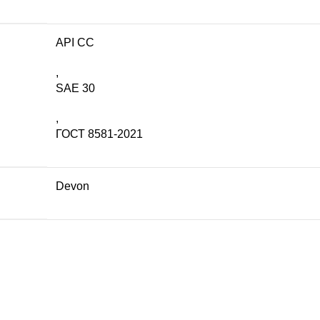
API CС
,
SAE 30
,
ГОСТ 8581-2021
Devon