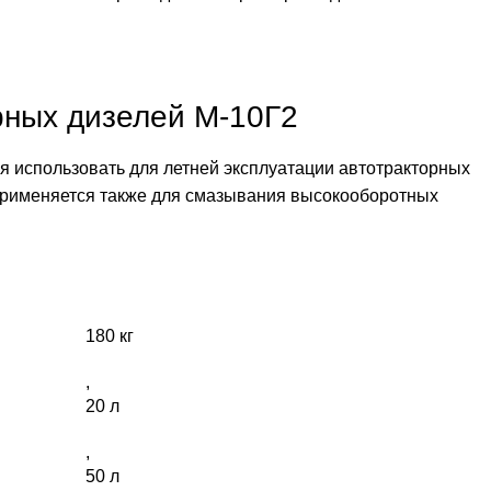
рных дизелей М-10Г2
я использовать для летней эксплуатации автотракторных
 применяется также для смазывания высокооборотных
180 кг
,
20 л
,
50 л