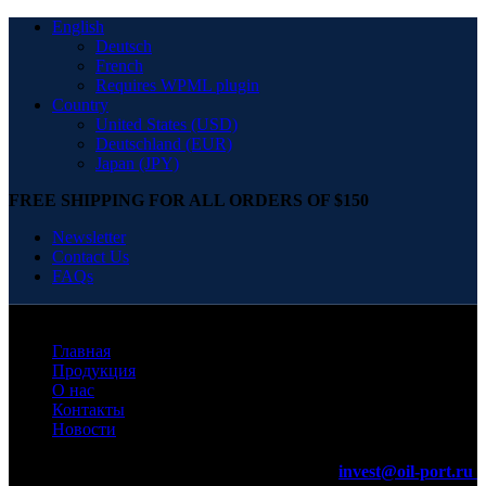
English
Deutsch
French
Requires WPML plugin
Country
United States (USD)
Deutschland (EUR)
Japan (JPY)
FREE SHIPPING FOR ALL ORDERS OF $150
Newsletter
Contact Us
FAQs
Главная
Продукция
О нас
Контакты
Новости
invest@oil-port.ru