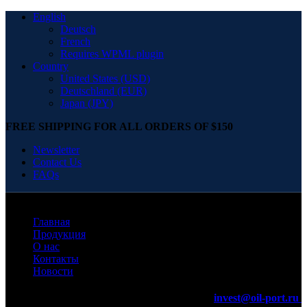
English
Deutsch
French
Requires WPML plugin
Country
United States (USD)
Deutschland (EUR)
Japan (JPY)
FREE SHIPPING FOR ALL ORDERS OF $150
Newsletter
Contact Us
FAQs
Главная
Продукция
О нас
Контакты
Новости
invest@oil-port.ru