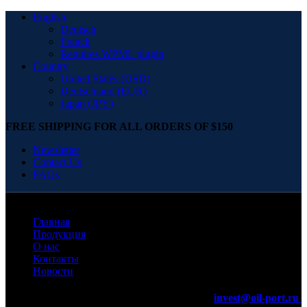
English
Deutsch
French
Requires WPML plugin
Country
United States (USD)
Deutschland (EUR)
Japan (JPY)
FREE SHIPPING FOR ALL ORDERS OF $150
Newsletter
Contact Us
FAQs
Главная
Продукция
О нас
Контакты
Новости
invest@oil-port.ru