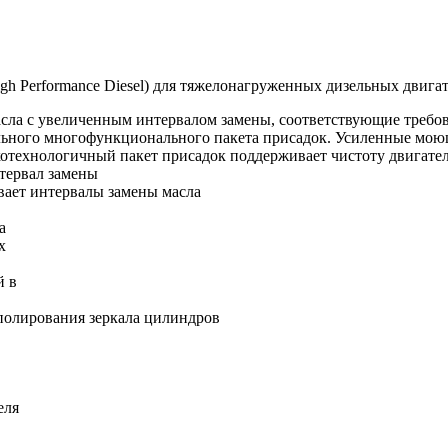
gh Performance Diesel) для тяжелонагруженных дизельных двига
асла с увеличенным интервалом замены, соответствующие требо
льного многофункционального пакета присадок. Усиленные моющ
отехнологичный пакет присадок поддерживает чистоту двигател
тервал замены
вает интервалы замены масла
а
х
й в
полирования зеркала цилиндров
еля