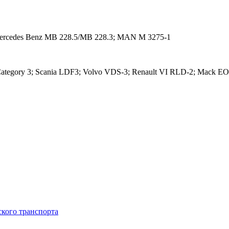
Mercedes Benz MB 228.5/MB 228.3; MAN M 3275-1
gory 3; Scania LDF3; Volvo VDS-3; Renault VI RLD-2; Mack EO-N
кого транспорта