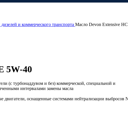
 дизелей и коммерческого транспорта
Масло Devon Extensive H
E 5W-40
ли (с турбонаддувом и без) коммерческой, специальной и
личенными интервалами замены масла
рые двигатели, оснащенные системами нейтрализации выбросов