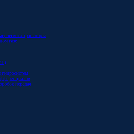
мерческого транспорта
ном газе
VL)
и гидросистем
дифференциалов
оробок передач