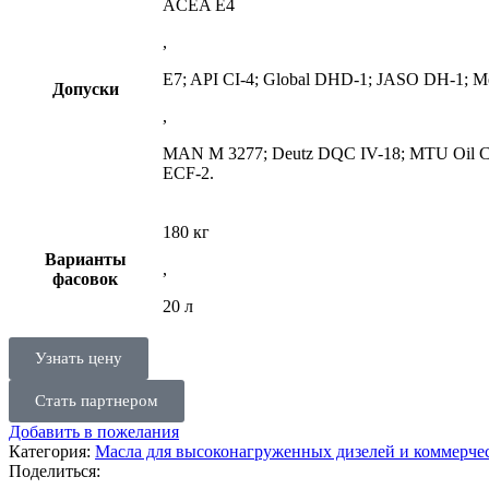
ACEA E4
,
E7; API CI-4; Global DHD-1; JASO DH-1; 
Допуски
,
MAN M 3277; Deutz DQC IV-18; MTU Oil Cate
ECF-2.
180 кг
Варианты
,
фасовок
20 л
Узнать цену
Стать партнером
Добавить в пожелания
Категория:
Масла для высоконагруженных дизелей и коммерчес
Поделиться: