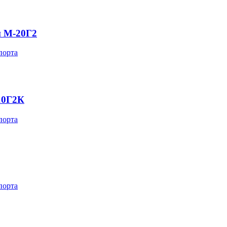
и М-20Г2
порта
10Г2К
порта
порта