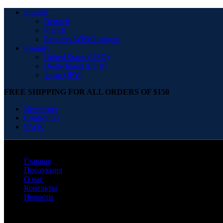
English
Deutsch
French
Requires WPML plugin
Country
United States (USD)
Deutschland (EUR)
Japan (JPY)
FREE SHIPPING FOR ALL ORDERS OF $150
Newsletter
Contact Us
FAQs
Главная
Продукция
О нас
Контакты
Новости