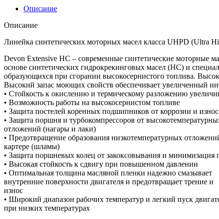
Описание
Описание
Линейка синтетических моторных масел класса UHPD (Ultra Hi
Devon Extensive HC – современные синтетические моторные м
основе синтетических гидрокрекинговых масел (НС) и специа
образующихся при сгорании высокосернистого топлива. Высок
Высокий запас моющих свойств обеспечивает увеличенный ин
• Стойкость к окислению и термическому разложению увеличи
• Возможность работы на высокосернистом топливе
• Защита постелей коренных подшипников от коррозии и износ
• Защита поршня и турбокомпрессоров от высокотемпературны
отложений (нагары и лаки)
• Предотвращение образования низкотемпературных отложени
картере (шламы)
• Защита поршневых колец от закоксовывания и минимизация 
• Высокая стойкость к сдвигу при повышенном давлении
• Оптимальная толщина масляной пленки надежно смазывает
внутренние поверхности двигателя и предотвращает трение и
износ
• Широкий диапазон рабочих температур и легкий пуск двигат
при низких температурах