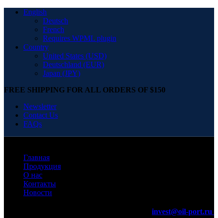
English
Deutsch
French
Requires WPML plugin
Country
United States (USD)
Deutschland (EUR)
Japan (JPY)
FREE SHIPPING FOR ALL ORDERS OF $150
Newsletter
Contact Us
FAQs
Главная
Продукция
О нас
Контакты
Новости
invest@oil-port.ru