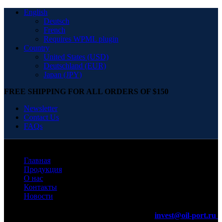
English
Deutsch
French
Requires WPML plugin
Country
United States (USD)
Deutschland (EUR)
Japan (JPY)
FREE SHIPPING FOR ALL ORDERS OF $150
Newsletter
Contact Us
FAQs
Главная
Продукция
О нас
Контакты
Новости
invest@oil-port.ru