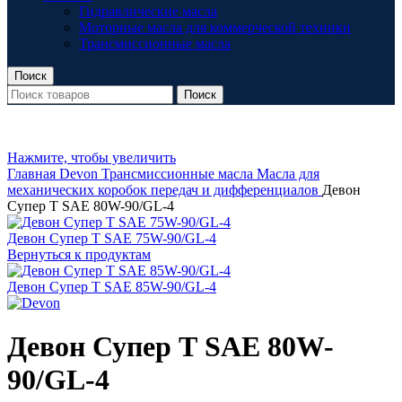
Гидравлические масла
Моторные масла для коммерческой техники
Трансмиссионные масла
Поиск
Поиск
Нажмите, чтобы увеличить
Главная
Devon
Трансмиссионные масла
Масла для
механических коробок передач и дифференциалов
Девон
Супер Т SAE 80W-90/GL-4
Девон Супер Т SAE 75W-90/GL-4
Вернуться к продуктам
Девон Супер Т SAE 85W-90/GL-4
Девон Супер Т SAE 80W-
90/GL-4