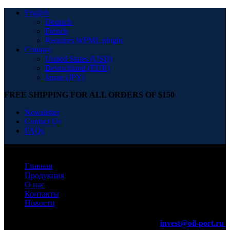
English
Deutsch
French
Requires WPML plugin
Country
United States (USD)
Deutschland (EUR)
Japan (JPY)
FREE SHIPPING FOR ALL ORDERS OF $150
Newsletter
Contact Us
FAQs
Главная
Продукция
О нас
Контакты
Новости
invest@oil-port.ru