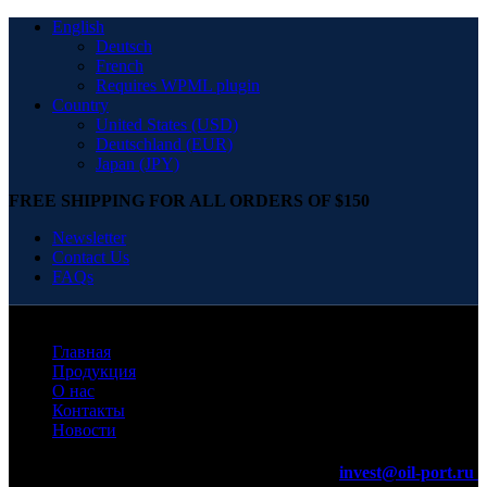
English
Deutsch
French
Requires WPML plugin
Country
United States (USD)
Deutschland (EUR)
Japan (JPY)
FREE SHIPPING FOR ALL ORDERS OF $150
Newsletter
Contact Us
FAQs
Главная
Продукция
О нас
Контакты
Новости
invest@oil-port.ru