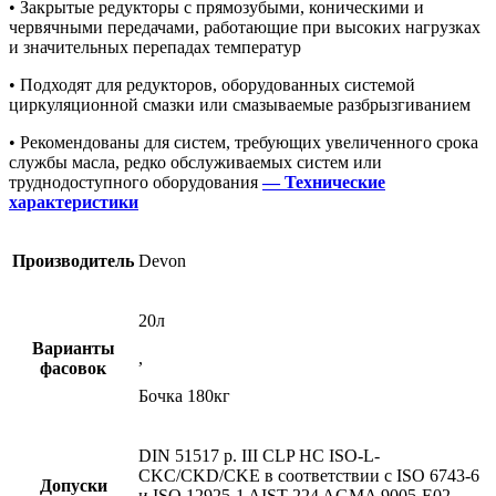
• Закрытые редукторы с прямозубыми, коническими и
червячными передачами, работающие при высоких нагрузках
и значительных перепадах температур
• Подходят для редукторов, оборудованных системой
циркуляционной смазки или смазываемые разбрызгиванием
• Рекомендованы для систем, требующих увеличенного срока
службы масла, редко обслуживаемых систем или
труднодоступного оборудования
— Технические
характеристики
Производитель
Devon
20л
Варианты
,
фасовок
Бочка 180кг
DIN 51517 p. III CLP HC ISO-L-
CKC/CKD/CKE в соответствии с ISO 6743-6
Допуски
и ISO 12925-1 AIST 224 AGMA 9005-E02