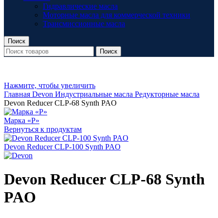
Гидравлические масла
Моторные масла для коммерческой техники
Трансмиссионные масла
Поиск
Поиск
Нажмите, чтобы увеличить
Главная
Devon
Индустриальные масла
Редукторные масла
Devon Reducer CLP-68 Synth PAO
Марка «Р»
Вернуться к продуктам
Devon Reducer CLP-100 Synth PAO
Devon Reducer CLP-68 Synth
PAO