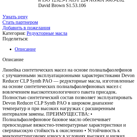
David Brown S1.53.106
Узнать цену
Стать партнером
Добавить в пожелания
Категория:
Редукторные масла
Поделиться:
Описание
Описание
Линейка cинтетических масел на основе полиальфаолефинов
c улучшенными эксплуатационными характеристиками Devon
Reducer CLP Synth PAO — редукторные масла, изготовленные
на основе синтетических полиальфаолефиновых масел с
вовлечением высокотехнологичного пакета присадок.
Полностью синтетический состав позволяет эксплуатировать
Devon Reducer CLP Synth PAO в широком диапазоне
температур и при высоких нагрузках с расширенным
интервалом замены. ПРЕИМУЩЕСТВА: •
Полиальфаолефиновое базовое масло обеспечивает
превосходные вязкостно-температурные характеристики и
сверхвысокую стойкость к окислению • Устойчивость к
микропиттинговому износу в условиях высоких и низких