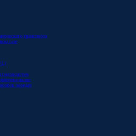
мерческого транспорта
ном газе
VL)
и гидросистем
дифференциалов
оробок передач