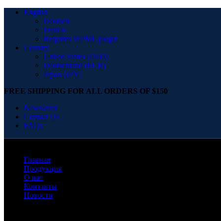
English
Deutsch
French
Requires WPML plugin
Country
United States (USD)
Deutschland (EUR)
Japan (JPY)
FREE SHIPPING FOR ALL ORDERS OF $150
Newsletter
Contact Us
FAQs
Главная
Продукция
О нас
Контакты
Новости