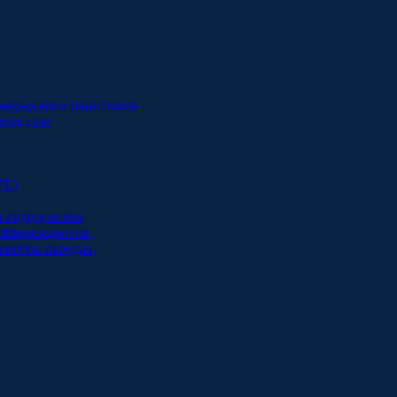
мерческого транспорта
ном газе
VL)
и гидросистем
дифференциалов
оробок передач