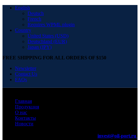
English
Deutsch
French
Requires WPML plugin
Country
United States (USD)
Deutschland (EUR)
Japan (JPY)
FREE SHIPPING FOR ALL ORDERS OF $150
Newsletter
Contact Us
FAQs
Главная
Продукция
О нас
Контакты
Новости
invest@oil-port.ru