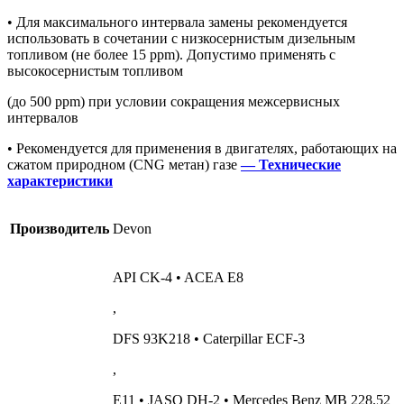
• Для максимального интервала замены рекомендуется
использовать в сочетании с низкосернистым дизельным
топливом (не более 15 ppm). Допустимо применять с
высокосернистым топливом
(до 500 ppm) при условии сокращения межсервисных
интервалов
• Рекомендуется для применения в двигателях, работающих на
сжатом природном (CNG метан) газе
— Технические
характеристики
Производитель
Devon
API CK-4 • ACEA E8
,
DFS 93K218 • Caterpillar ECF-3
,
E11 • JASO DH-2 • Mercedes Benz MB 228.52