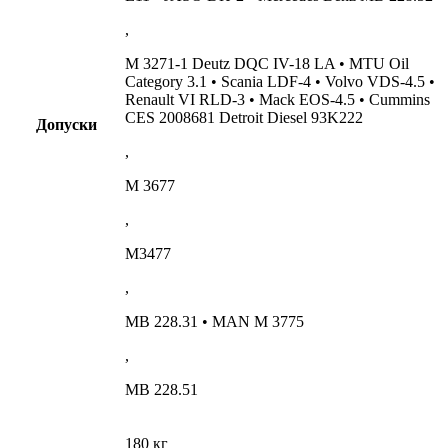
,
M 3271-1 Deutz DQC IV-18 LA • MTU Oil
Category 3.1 • Scania LDF-4 • Volvo VDS-4.5 •
Renault VI RLD-3 • Mack EOS-4.5 • Cummins
CES 2008681 Detroit Diesel 93K222
Допуски
,
M 3677
,
M3477
,
MB 228.31 • MAN M 3775
,
MB 228.51
180 кг