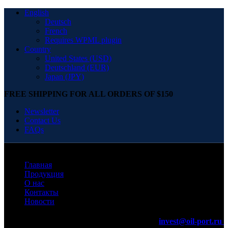
English
Deutsch
French
Requires WPML plugin
Country
United States (USD)
Deutschland (EUR)
Japan (JPY)
FREE SHIPPING FOR ALL ORDERS OF $150
Newsletter
Contact Us
FAQs
Главная
Продукция
О нас
Контакты
Новости
invest@oil-port.ru